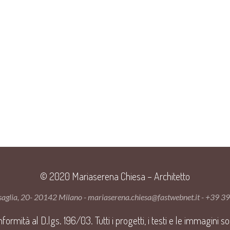
© 2020 Mariaserena Chiesa – Architetto
ssaglia, 20- 20142 Milano - mariaserena.chiesa@fastwebnet.it - +39 
conformità al D.lgs. 196/03. Tutti i progetti, i testi e le immagin