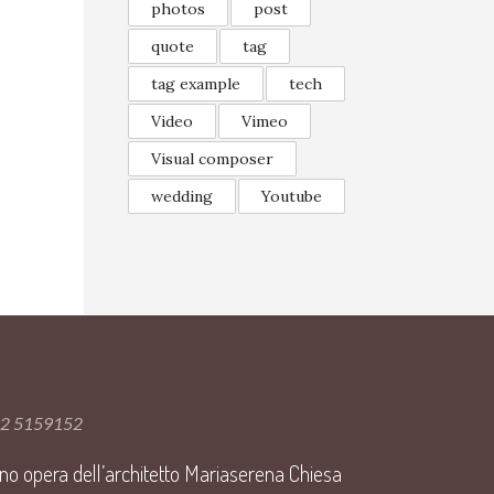
photos
post
quote
tag
tag example
tech
Video
Vimeo
Visual composer
wedding
Youtube
392 5159152
i sono opera dell’architetto Mariaserena Chiesa