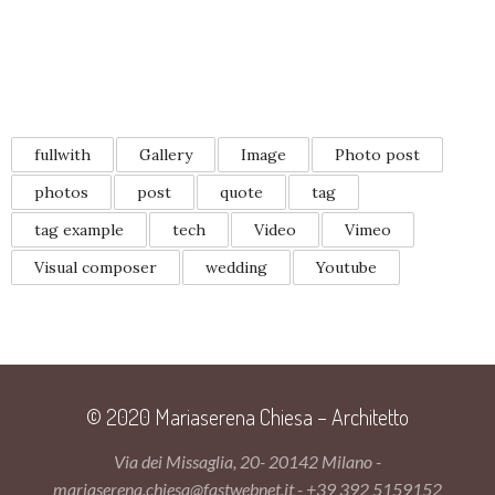
TAGS
fullwith
Gallery
Image
Photo post
photos
post
quote
tag
tag example
tech
Video
Vimeo
Visual composer
wedding
Youtube
© 2020 Mariaserena Chiesa – Architetto
Via dei Missaglia, 20- 20142 Milano -
mariaserena.chiesa@fastwebnet.it - +39 392 5159152