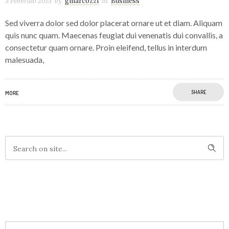
3 Febbraio 2015
by
gmarcozzi
in
Business
Sed viverra dolor sed dolor placerat ornare ut et diam. Aliquam
quis nunc quam. Maecenas feugiat dui venenatis dui convallis, a
consectetur quam ornare. Proin eleifend, tellus in interdum
malesuada,
SHARE
MORE
RECENT COMMENTS