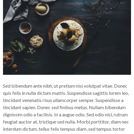
Sed bibendum ante nibh, ut pretium nisi volutpat vitae. Donec
quis felis in nulla dictum mattis. Suspendisse sagittis lorem leo,
tincidunt venenatis risus ullamcorper semper. Suspendisse a
tincidunt sapien. Donec sed finibus metus. Nullam bibendum
dignissim odio a facilisis. In a augue odio. Sed odio nisl, rutrum
feugiat auctor at, tristique sed nulla. Morbi porttitor, diam nec
interdum dictum, tellus felis tempus diam, sed tempus tortor